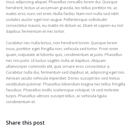
risus adipiscing aliquet. Phasellus convallis lorem dui. Quisque
hendrerit, lectus ut accumsan gravida, leo tellus porttitor mi, ac
mattis eros nunc vel enim. Nulla facilisi. Nam non nulla sed nibh
sodales auctor eget non augue. Pellentesque sollicitudin
consectetur mauris, eu mattis mi dictum ac. Etiam et sapien eu nisl
dapibus fermentum et nec tortor.
Curabitur nec nulla lectus, non hendrerit lorem. Quisque lorem
risus, porttitor eget fringilla non, vehicula sed tortor. Proin enim
quam, vulputate at lobortis quis, condimentum at justo. Phasellus
nec nisi justo. Ut luctus sagittis nulla at dapibus. Aliquam
ullamcorper commodo elit, quis ornare eros consectetur a.
Curabitur nulla dui, fermentum sed dapibus at, adipiscing eget nisi.
Aenean iaculis vehicula imperdiet. Donec suscipit leo sed metus
vestibulum pulvinar. Phasellus bibendum magna nec tellus fringilla
faucibus. Phasellus mollis scelerisque volutpat. Ut sed molestie
turpis. Phasellus ultrices suscipit tellus, ac vehicula ligula
condimentum et.
Share this post