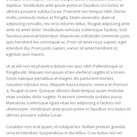
dapibus. Vestibulum ante ipsum primis in faucibus orci luctus et
ultrices posuere cubilia Curae; Praesent nec tempus nibh. Donec
mollis commodo metus et fringilla. Etiam venenatis, diam id
adipiscing convallis, nisi eros lobortis tellus, feugiat adipiscing ante
ante sit amet dolor. Vestibulum vehicula scelerisque facilisis. Sed
faucibus placerat bibendum. Maecenas sollicitudin commodo justo,
quis hendrerit leo consequat ac. Proin sit amet risus sapien, eget
interdum dui. Proin justo sapien, varius sit amet hendrerit id,
egestas quis mauris.
Ut ac elit non mi pharetra dictum nec quis nibh. Pellentesque ut
fringilla elit. Aliquam non ipsum id leo eleifend sagittis id a lorem.
Sociis natoque penatibus et magnis dis parturient montes,
nascetur ridiculus mus. Aliquam massa mauris, viverra et rhoncus
a, feugiat ut sem. Quisque ultricies diam tempus quam molestie
vitae sodales dolor sagittis. Praesent commodo sodales purus.
Maecenas scelerisque ligula vitae leo adipiscing a facilisis nisl
ullamcorper. Vestibulum ante ipsum primis in faucibus orci luctus et
ultrices posuere cubilia Curae;
Curabitur non erat quam, id volutpat leo. Nullam pretium gravida
urna et interdum. Suspendisse in dui tellus. Cras luctus nisl vel