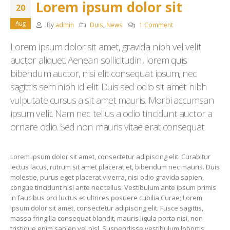
Lorem ipsum dolor sit
20
Aug
By
admin
Duis
,
News
1 Comment
Lorem ipsum dolor sit amet, gravida nibh vel velit
auctor aliquet. Aenean sollicitudin, lorem quis
bibendum auctor, nisi elit consequat ipsum, nec
sagittis sem nibh id elit. Duis sed odio sit amet nibh
vulputate cursus a sit amet mauris. Morbi accumsan
ipsum velit. Nam nec tellus a odio tincidunt auctor a
ornare odio. Sed non mauris vitae erat consequat.
Lorem ipsum dolor sit amet, consectetur adipiscing elit. Curabitur
lectus lacus, rutrum sit amet placerat et, bibendum nec mauris. Duis
molestie, purus eget placerat viverra, nisi odio gravida sapien,
congue tincidunt nisl ante nec tellus. Vestibulum ante ipsum primis
in faucibus orci luctus et ultrices posuere cubilia Curae; Lorem
ipsum dolor sit amet, consectetur adipiscing elit. Fusce sagittis,
massa fringilla consequat blandit, mauris ligula porta nisi, non
tristique enim sapien vel nisl. Suspendisse vestibulum lobortis